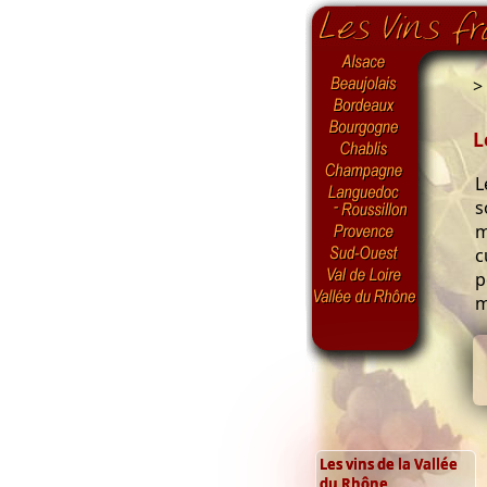
>
L
L
s
m
c
p
m
Les vins de la Vallée
du Rhône