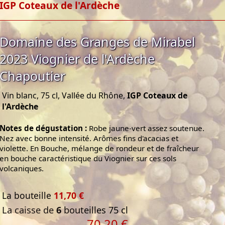
IGP Coteaux de l'Ardèche
Domaine des Granges de Mirabel
2023 Viognier de l'Ardèche
Chapoutier
Vin blanc, 75 cl, Vallée du Rhône,
IGP Coteaux de
l'Ardèche
Notes de dégustation :
Robe jaune-vert assez soutenue.
Nez avec bonne intensité. Arômes fins d'acacias et
violette. En Bouche, mélange de rondeur et de fraîcheur
en bouche caractéristique du Viognier sur ces sols
volcaniques.
La bouteille
11,70 €
La caisse de
6
bouteilles 75 cl
70,20 €