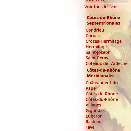
Voir tous les vins
Côtes-du-Rhône
Septentrionales
Condrieu
Cornas
Crozes-Hermitage
Hermitage
Saint-Joseph
Saint-Péray
Coteaux de l'Ardèche
Côtes-du-Rhône
Méridionales
Châteauneuf-du-
Pape
Côtes-du-Rhône
Côtes-du-Rhône
Villages
Gigondas
Luberon
Rasteau
Tavel