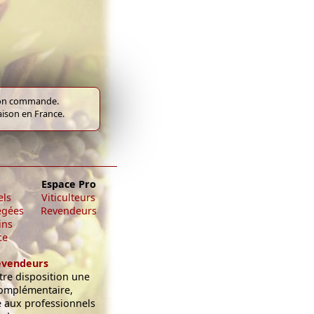
e bon commande.
raison en France.
Espace Pro
els
Viticulteurs
égées
Revendeurs
ins
ce
evendeurs
re disposition une
omplémentaire,
e aux professionnels