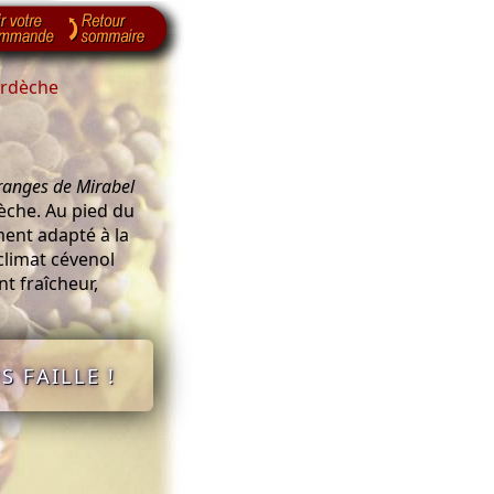
Ardèche
anges de Mirabel
dèche. Au pied du
ment adapté à la
climat cévenol
t fraîcheur,
S FAILLE !