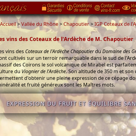
Accueil
>
Vallée du Rhône
>
Chapoutier
>
IGP Coteaux de l'
es vins des Coteaux de l'Ardèche de M. Chapoutier
es vins des
Coteaux de l'Ardèche Chapoutier
du
Domaine des Gr
ont cultivés sur un terroir remarquable dans le sud de l'Ar
assif des Coirons le sol volcanique de Mirabel est parfaite
ulture du
Viognier de l'Ardèche
. Son altitude de 350 m et son 
ermettent d'obtenir une pleine expression de ce cépage don
inéralité et fruité généreux sont les Maîtres mots.
EXPRESSION DU FRUIT ET ÉQUILIBRE SAN