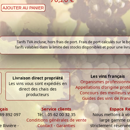
AJOUTER AU PANIER
Tarifs TVA incluse, hors frais de port. Frais de port calculés sur l
Tarifs valables dans la limite des stocks disponibles et pour une liv
Les vins français
Livraison direct propriété
Organismes professionn
Les vins vous sont expédiés en
Appellations d'origine prot
direct des chais des
Concours des meilleurs v
producteurs
Guides des vins de Fran
çais
Service clients
Espace R
 69 892 097
Tél. : 05 62 00 32 35
Nous mettons à vot
Conditions générales de vente
large gamme c
 Rivière -
Contact
-
Garanties
strictement réservé