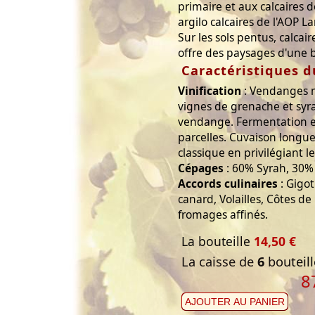
primaire et aux calcaires d
argilo calcaires de l'AOP 
Sur les sols pentus, calcair
offre des paysages d'une 
Caractéristiques d
Vinification
: Vendanges ma
vignes de grenache et syra
vendange. Fermentation en
parcelles. Cuvaison longue 
classique en privilégiant l
Cépages
: 60% Syrah, 30%
Accords culinaires
: Gigo
canard, Volailles, Côtes de
fromages affinés.
La bouteille
14,50 €
La caisse de
6
bouteill
8
AJOUTER AU PANIER