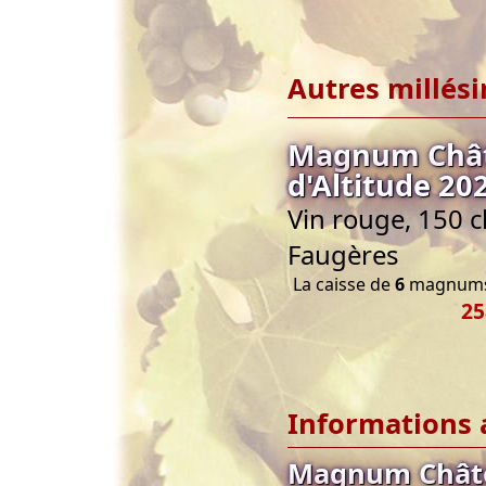
Autres millés
Magnum Châte
d'Altitude 20
Vin rouge, 150 c
Faugères
La caisse de
6
magnums 
25
Informations 
Magnum Châtea