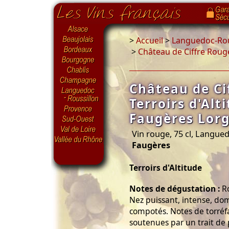
>
Accueil
>
Languedoc-Rou
>
Château de Ciffre Rouge
Château de Ci
Terroirs d'Alt
Faugères Lorg
Vin rouge, 75 cl, Langue
Faugères
Terroirs d'Altitude
Notes de dégustation :
Ro
Nez puissant, intense, domi
compotés. Notes de torréf
soutenues par un trait de