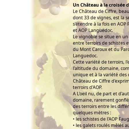
Un Château à la croisée d
Le Château de Ciffre, bea
dont 33 de vignes, est la s
s'étendre à la fois en AOP
et AOP Languedoc.
Le vignoble se situe en un
entre terroirs de schistes e
du Mont Caroux et du Par
Languedoc.
Cette variété de terroirs, 
l'altitude du domaine, co
unique et à la variété de
Château de Ciffre d'expri
terroirs d'AOP.
A L'oeil nu, de part et d'au
domaine, rarement gonflé d
des terroirs entre les diff
quelques mètres :
• les schistes de l'AOP Fau
• les galets roulés mêlés au