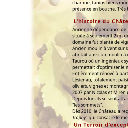
charnue, tanins biens mûrs,
présence en bouche. Très 
L'histoire du Chât
Ancienne dépendance de la
située à seulement 2km de 
domaine fut planté de vig
Ancien moulin à vent sur l
abritait aussi un moulin à
Taurou où un ingénieux s
permettait d’optimiser le 
Entièrement rénové à parti
Lésienau, totalement paisib
oliviers, vignes et montag
2007 par Nicolas et Miren d
Depuis lors ils se sont at
"les sommets".
Dès 2010, le Château a reçu
Trophy
" qui consacre le me
Un Terroir d'excep