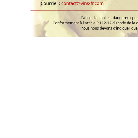
Courriel :
contact@vins-fr.com
L'abus d'alcool est dangereux p
Conformément à l'article R.112-12 du code de la 
nous nous devons d'indiquer que 