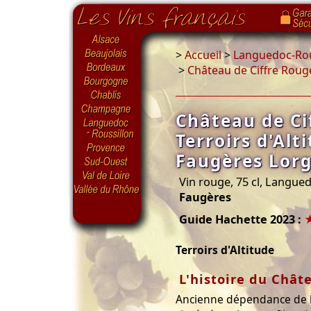
>
Accueil
>
Languedoc-Rou
>
Château de Ciffre Rouge
Château de Ci
Terroirs d'Alt
Faugères Lorg
Vin rouge, 75 cl, Langue
Faugères
Guide Hachette 2023 :
Terroirs d'Altitude
L'histoire du Chât
Ancienne dépendance de la