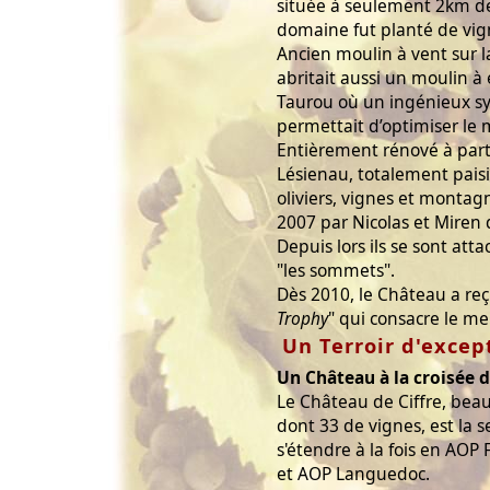
située à seulement 2km de 
domaine fut planté de vig
Ancien moulin à vent sur l
abritait aussi un moulin à
Taurou où un ingénieux s
permettait d’optimiser le 
Entièrement rénové à parti
Lésienau, totalement paisib
oliviers, vignes et montag
2007 par Nicolas et Miren d
Depuis lors ils se sont at
"les sommets".
Dès 2010, le Château a reçu
Trophy
" qui consacre le me
Un Terroir d'excep
Un Château à la croisée d
Le Château de Ciffre, bea
dont 33 de vignes, est la s
s'étendre à la fois en AOP
et AOP Languedoc.