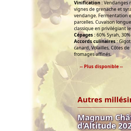
Vinification
: Vendanges ma
vignes de grenache et syra
vendange. Fermentation en
parcelles. Cuvaison longue 
classique en privilégiant l
Cépages
: 60% Syrah, 30%
Accords culinaires
: Gigo
canard, Volailles, Côtes de
fromages affinés.
-- Plus disponible --
Autres millés
Magnum Châte
d'Altitude 20