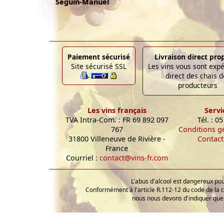
Seguin-Manuel
Paiement sécurisé
Livraison direct pro
Site sécurisé SSL
Les vins vous sont exp
direct des chais d
producteurs
Les vins français
Servi
TVA Intra-Com. : FR 69 892 097
Tél. : 0
767
Conditions g
31800 Villeneuve de Rivière -
Contact
France
Courriel :
contact@vins-fr.com
L'abus d'alcool est dangereux p
Conformément à l'article R.112-12 du code de la 
nous nous devons d'indiquer que 