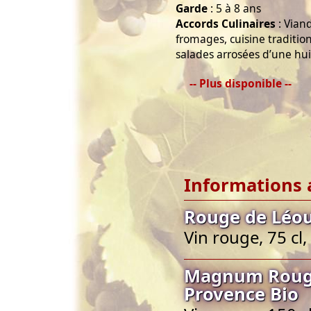
Garde
: 5 à 8 ans
Accords Culinaires
: Viand
fromages, cuisine traditio
salades arrosées d’une huil
-- Plus disponible --
Informations 
Rouge de Léou
Vin rouge, 75 cl
Magnum Rouge
Provence Bio