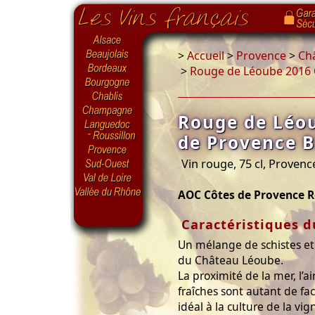
>
Accueil
>
Provence
>
Ch
>
Rouge de Léoube 2016 
Rouge de Léo
de Provence B
Vin rouge, 75 cl, Provenc
AOC Côtes de Provence R
Caractéristiques d
Un mélange de schistes et d
du Château Léoube.
La proximité de la mer, l’a
fraîches sont autant de fac
idéal à la culture de la vig