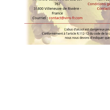
767
Conditions g
31800 Villeneuve de Rivière -
Contact
France
Courriel :
contact@vins-fr.com
L'abus d'alcool est dangereux p
Conformément à l'article R.112-12 du code de la 
nous nous devons d'indiquer que 