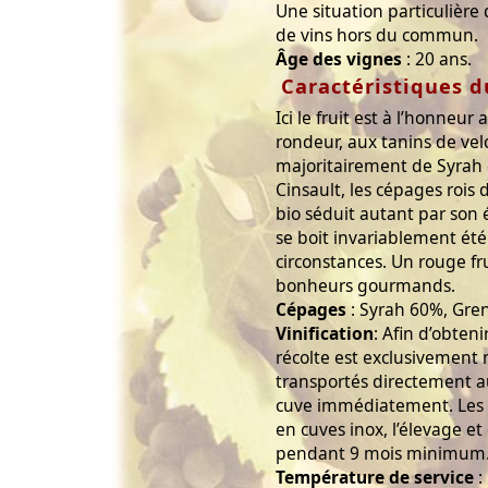
Une situation particulière 
de vins hors du commun.
Âge des vignes
: 20 ans.
Caractéristiques d
Ici le fruit est à l’honneu
rondeur, aux tanins de ve
majoritairement de Syrah
Cinsault, les cépages rois 
bio séduit autant par son 
se boit invariablement ét
circonstances. Un rouge fr
bonheurs gourmands.
Cépages
: Syrah 60%, Gre
Vinification
: Afin d’obteni
récolte est exclusivement 
transportés directement au
cuve immédiatement. Les f
en cuves inox, l’élevage e
pendant 9 mois minimum
Température de service
: