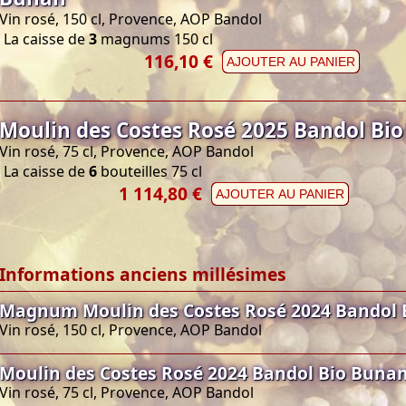
Vin rosé, 150 cl, Provence, AOP Bandol
La caisse de
3
magnums 150 cl
116,10 €
AJOUTER AU PANIER
Moulin des Costes Rosé 2025 Bandol Bi
Vin rosé, 75 cl, Provence, AOP Bandol
La caisse de
6
bouteilles 75 cl
1 114,80 €
AJOUTER AU PANIER
Informations anciens millésimes
Magnum Moulin des Costes Rosé 2024 Bandol 
Vin rosé, 150 cl, Provence, AOP Bandol
Moulin des Costes Rosé 2024 Bandol Bio Buna
Vin rosé, 75 cl, Provence, AOP Bandol