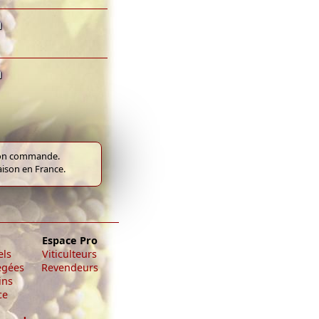
n
n
e bon commande.
raison en France.
Espace Pro
els
Viticulteurs
égées
Revendeurs
ins
ce