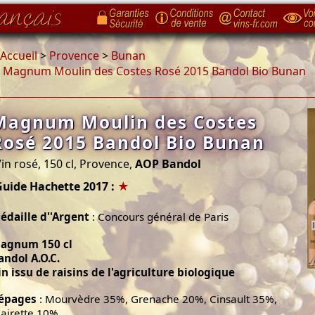
Accueil
>
Provence
>
Bunan
>
Magnum Moulin des Costes Rosé 2015 Bandol Bio Bunan
Magnum Moulin des Costes
Rosé 2015 Bandol Bio Bunan
in rosé, 150 cl, Provence,
AOP Bandol
Guide Hachette 2017 :
★
édaille d''Argent
: Concours général de Paris
agnum 150 cl
andol A.O.C.
in issu de raisins de l'agriculture biologique
épages
: Mourvèdre 35%, Grenache 20%, Cinsault 35%,
lairette 10%