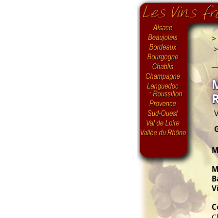
>
V
M
M
B
V
C
C