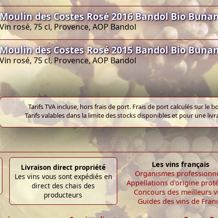
Moulin des Costes Rosé 2016 Bandol Bio Buna
Vin rosé, 75 cl, Provence, AOP Bandol
Moulin des Costes Rosé 2015 Bandol Bio Buna
Vin rosé, 75 cl, Provence, AOP Bandol
Tarifs TVA incluse, hors frais de port. Frais de port calculés sur l
Tarifs valables dans la limite des stocks disponibles et pour une liv
Les vins français
Livraison direct propriété
Organismes professionn
Les vins vous sont expédiés en
Appellations d'origine prot
direct des chais des
Concours des meilleurs v
producteurs
Guides des vins de Fran