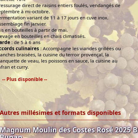
ressurage direct de raisins entiers foulés, vendangés de
eptembre à mi-octobre.
ermentation variant de 11 à 17 jours en cuve inox.
ssemblage fin janvier.
is en bouteilles à partir de mai.
levage en bouteilles en chais climatisés.
arde
: de 5 à 6 ans
ccords culinaires
: Accompagne les viandes grillées ou
lanches braisées, la cuisine du terroir provençal, la
lanquette de veau, les poissons en sauce, la cuisine au
afran et curry.
-- Plus disponible --
Autres millésimes et formats disponibles
Magnum Moulin des Costes Rosé 2025 B
Bunan