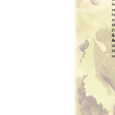
P
s
F
A
M
É
G
A
b
b
s