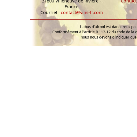
31800 Villeneuve de Rivière -
Contact
France
Courriel :
contact@vins-fr.com
L'abus d'alcool est dangereux p
Conformément à l'article R.112-12 du code de la 
nous nous devons d'indiquer que 