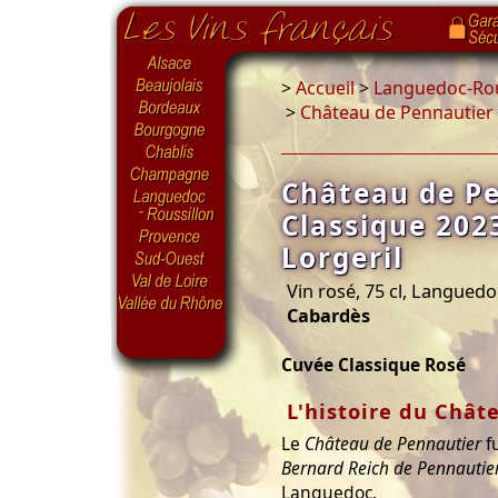
>
Accueil
>
Languedoc-Rou
>
Château de Pennautier 
Château de P
Classique 202
Lorgeril
Vin rosé, 75 cl, Languedo
Cabardès
Cuvée Classique Rosé
L'histoire du Chât
Le
Château de Pennautier
fu
Bernard Reich de Pennautie
Languedoc.