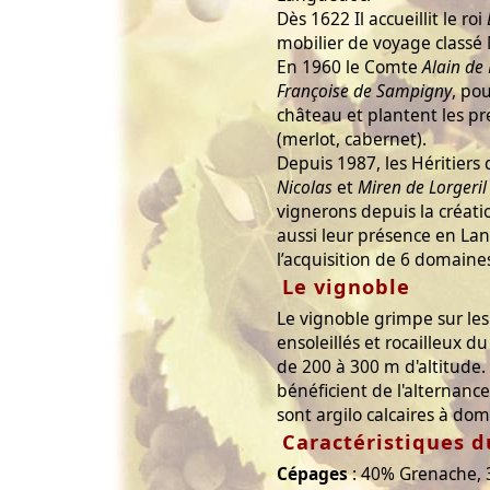
Dès 1622 Il accueillit le roi
mobilier de voyage class
En 1960 le Comte
Alain de 
Françoise de Sampigny
, po
château et plantent les pr
(merlot, cabernet).
Depuis 1987, les Héritiers 
Nicolas
et
Miren de Lorgeril
vignerons depuis la créat
aussi leur présence en La
l’acquisition de 6 domaines
Le vignoble
Le vignoble grimpe sur les
ensoleillés et rocailleux 
de 200 à 300 m d'altitude.
bénéficient de l'alternance
sont argilo calcaires à dom
Caractéristiques d
Cépages
: 40% Grenache, 