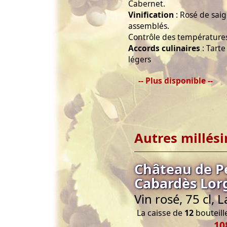
Cabernet.
Vinification
: Rosé de sai
assemblés.
Contrôle des températures
Accords culinaires
: Tarte
légers
-- Plus disponible --
Autres millés
Château de P
Cabardès Lorg
Vin rosé, 75 cl,
La caisse de
12
bouteille
10