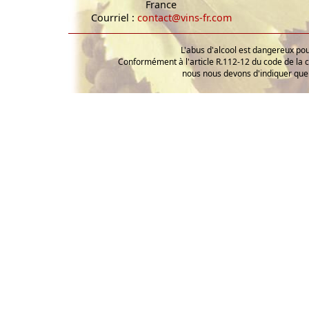
France
Courriel :
contact@vins-fr.com
L'abus d'alcool est dangereux p
Conformément à l'article R.112-12 du code de la 
nous nous devons d'indiquer que 