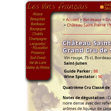
>
Accueil
>
Bordeaux
>
Gr
>
Château Saint-Pierre 19
Château Saint
Grand Cru de 
Vin rouge, 75 cl, Bordea
Saint-Julien
Guide Parker :
88
Wine Spectator :
90
Quatrième Cru Classé de 
Notes de dégustation :
Ce
noire dense avec des reflet
arômes de liqueur de cassi