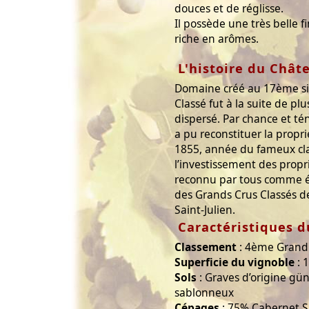
douces et de réglisse.
Il possède une très belle fi
riche en arômes.
L'histoire du Chât
Domaine créé au 17ème si
Classé fut à la suite de pl
dispersé. Par chance et té
a pu reconstituer la propr
1855, année du fameux cla
l’investissement des propri
reconnu par tous comme é
des Grands Crus Classés de
Saint-Julien.
Caractéristiques d
Classement
: 4ème Grand 
Superficie du vignoble
: 
Sols
: Graves d’origine gün
sablonneux
Cépages
: 75% Cabernet S