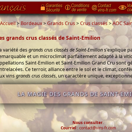
Accueil
>
Bordeaux
>
Grands Crus
>
Crus classés
>
AOC Sain
es grands crus classés de Saint-Emilion
a variété des
grands crus classés de Saint-Emilion
s'explique p
emarquable et un microclimat parfaitement adapté à la vitic
ppellations Saint-Emilion et Saint-Emilion Grand Cru sont
ntrelacées. Ce terroir, alliance entre le sol et le climat, conf
ux vins
grands crus classés
, un caractère unique, exceptionne
LA MAGIE DES GRANDS DE SAINT-EMI
Nous consulter
.
Courriel
: contact@vins-fr.com