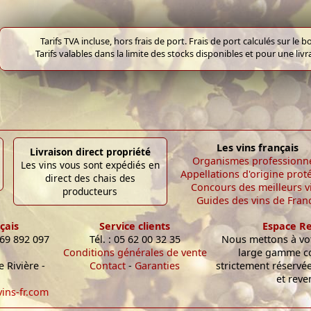
Tarifs TVA incluse, hors frais de port. Frais de port calculés sur l
Tarifs valables dans la limite des stocks disponibles et pour une liv
Les vins français
Livraison direct propriété
Organismes professionn
Les vins vous sont expédiés en
Appellations d'origine prot
direct des chais des
Concours des meilleurs v
producteurs
Guides des vins de Fran
çais
Service clients
Espace R
 69 892 097
Tél. : 05 62 00 32 35
Nous mettons à vot
Conditions générales de vente
large gamme c
 Rivière -
Contact
-
Garanties
strictement réservé
et reve
ins-fr.com