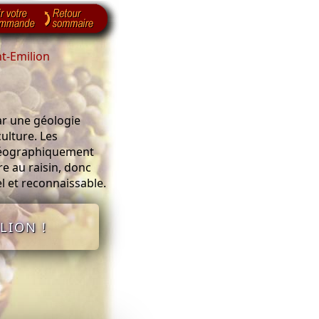
t-Emilion
ar une géologie
ulture. Les
 géographiquement
ère au raisin, donc
l et reconnaissable.
LION !