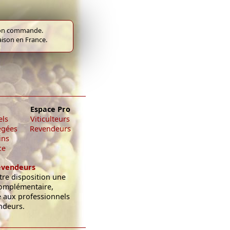
e bon commande.
raison en France.
Espace Pro
els
Viticulteurs
égées
Revendeurs
ins
ce
evendeurs
re disposition une
omplémentaire,
e aux professionnels
ndeurs.