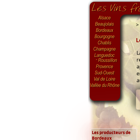
>
L
L
r
a
e
a
Les producteurs de
Bordeaux